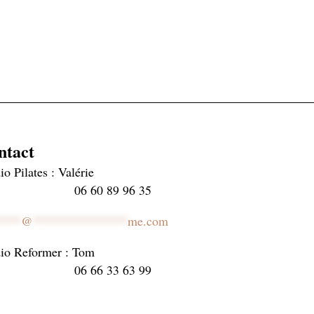
ntact
io Pilates : Valérie
6 60 89 96 35
****
@
***************
me.com
io Reformer : Tom
6 66 33 63 99